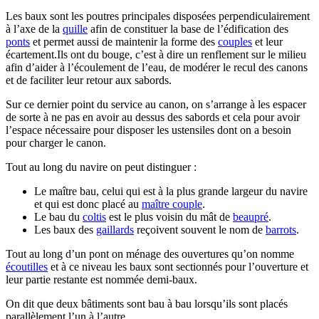
Les baux sont les poutres principales disposées perpendiculairement
à l’axe de la
quille
afin de constituer la base de l’édification des
ponts
et permet aussi de maintenir la forme des
couples
et leur
écartement.Ils ont du bouge, c’est à dire un renflement sur le milieu
afin d’aider à l’écoulement de l’eau, de modérer le recul des canons
et de faciliter leur retour aux sabords.
Sur ce dernier point du service au canon, on s’arrange à les espacer
de sorte à ne pas en avoir au dessus des sabords et cela pour avoir
l’espace nécessaire pour disposer les ustensiles dont on a besoin
pour charger le canon.
Tout au long du navire on peut distinguer :
Le maître bau, celui qui est à la plus grande largeur du navire
et qui est donc placé au
maître couple
.
Le bau du
coltis
est le plus voisin du mât de
beaupré
.
Les baux des
gaillards
reçoivent souvent le nom de
barrots
.
Tout au long d’un pont on ménage des ouvertures qu’on nomme
écoutilles
et à ce niveau les baux sont sectionnés pour l’ouverture et
leur partie restante est nommée demi-baux.
On dit que deux bâtiments sont bau à bau lorsqu’ils sont placés
parallèlement l’un à l’autre.