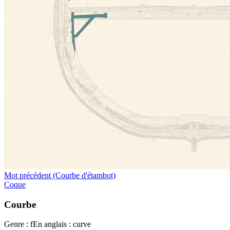
Mot précédent (Courbe d'étambot)
Coque
Courbe
Genre : f
En anglais : curve