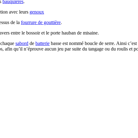
es
bauquières
.
ction avec leurs
genoux
essus de la
fourrure de gouttière
.
vers entre le bossoir et le porte hauban de misaine.
e chaque
sabord
de
batterie
basse est nommé boucle de serre. Ainsi c’est u
 afin qu’il n’éprouve aucun jeu par suite du tangage ou du roulis et pou