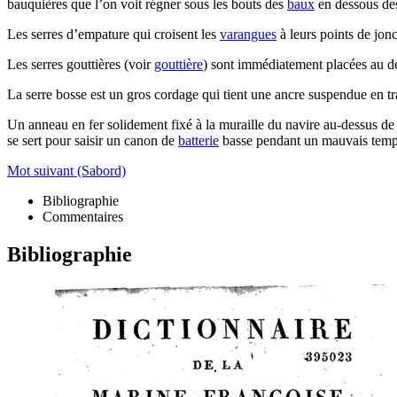
bauquières que l’on voit régner sous les bouts des
baux
en dessous d
Les serres d’empature qui croisent les
varangues
à leurs points de jon
Les serres gouttières (voir
gouttière
) sont immédiatement placées au d
La serre bosse est un gros cordage qui tient une ancre suspendue en tra
Un anneau en fer solidement fixé à la muraille du navire au-dessus d
se sert pour saisir un canon de
batterie
basse pendant un mauvais temps,
Mot suivant (Sabord)
Bibliographie
Commentaires
Bibliographie