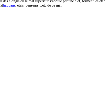
ui des élongis où le mât supérieur s’appuie par une clef, forment les é
gal
haubans
, étais, penseurs…etc de ce mât.