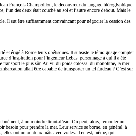
. Jean François Champollion, le découvreur du langage hiéroglyphique
e, l’un des deux était couché au sol et l’autre encore debout. Mais le
le. Il sut être suffisamment convaincant pour négocier la cession des
té et érigé à Rome leurs obélisques. Il subsiste le témoignage complet
urce d’inspiration pour l’ingénieur Lebas, personnage à qui il a été
e transport le plus sûr. Au vu du poids colossal du monolithe, la mer
 embarcation allait être capable de transporter un tel fardeau ? C’est sur
ntanément, à un moindre tirant-d’eau. On peut, alors, remonter un
voir besoin pour prendre la mer. Leur service se borne, en général, à
s, elles ont un ou deux mâts avec voiles. Il en est, même, qui