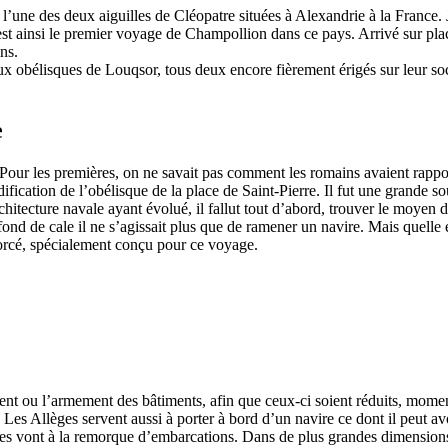
’une des deux aiguilles de Cléopatre situées à Alexandrie à la France
est ainsi le premier voyage de Champollion dans ce pays. Arrivé sur plac
ns.
x obélisques de Louqsor, tous deux encore fièrement érigés sur leur soc
e
Pour les premières, on ne savait pas comment les romains avaient rappor
ication de l’obélisque de la place de Saint-Pierre. Il fut une grande so
hitecture navale ayant évolué, il fallut tout d’abord, trouver le moyen d
 à fond de cale il ne s’agissait plus que de ramener un navire. Mais quelle
nforcé, spécialement conçu pour ce voyage.
ent ou l’armement des bâtiments, afin que ceux-ci soient réduits, mome
s. Les Allèges servent aussi à porter à bord d’un navire ce dont il peut a
 elles vont à la remorque d’embarcations. Dans de plus grandes dimension