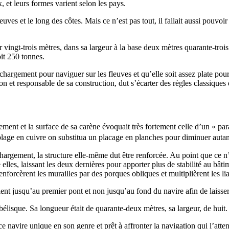
 et leurs formes varient selon les pays.
ves et le long des côtes. Mais ce n’est pas tout, il fallait aussi pouvoi
vingt-trois mètres, dans sa largeur à la base deux mètres quarante-trois
it 250 tonnes.
n chargement pour naviguer sur les fleuves et qu’elle soit assez plate po
 et responsable de sa construction, dut s’écarter des règles classiques d
ement et la surface de sa carène évoquait très fortement celle d’un « para
e en cuivre on substitua un placage en planches pour diminuer autant 
hargement, la structure elle-même dut être renforcée. Au point que ce n’e
 elles, laissant les deux dernières pour apporter plus de stabilité au bât
forcèrent les murailles par des porques obliques et multiplièrent les lia
ient jusqu’au premier pont et non jusqu’au fond du navire afin de laisser
bélisque. Sa longueur était de quarante-deux mètres, sa largeur, de huit.
e navire unique en son genre et prêt à affronter la navigation qui l’atten