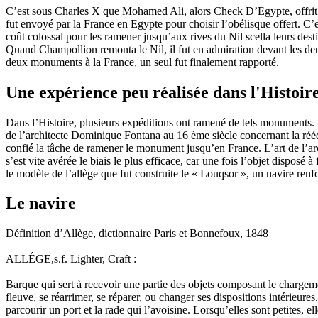
C’est sous Charles X que Mohamed Ali, alors Check D’Egypte, offrit l
fut envoyé par la France en Egypte pour choisir l’obélisque offert. C’
coût colossal pour les ramener jusqu’aux rives du Nil scella leurs desti
Quand Champollion remonta le Nil, il fut en admiration devant les deu
deux monuments à la France, un seul fut finalement rapporté.
Une expérience peu réalisée dans l'Histoir
Dans l’Histoire, plusieurs expéditions ont ramené de tels monuments. 
de l’architecte Dominique Fontana au 16 ème siècle concernant la réédif
confié la tâche de ramener le monument jusqu’en France. L’art de l’arc
s’est vite avérée le biais le plus efficace, car une fois l’objet disposé
le modèle de l’allège que fut construite le « Louqsor », un navire re
Le navire
Définition d’Allège, dictionnaire Paris et Bonnefoux, 1848
ALLÉGE,s.f. Lighter, Craft :
Barque qui sert à recevoir une partie des objets composant le chargem
fleuve, se réarrimer, se réparer, ou changer ses dispositions intérieure
parcourir un port et la rade qui l’avoisine. Lorsqu’elles sont petites,