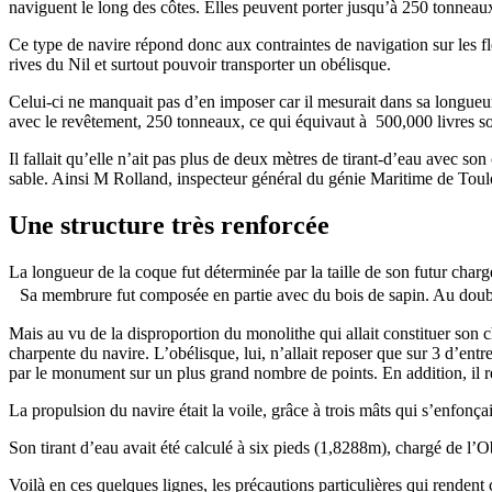
naviguent le long des côtes. Elles peuvent porter jusqu’à 250 tonneaux,
Ce type de navire répond donc aux contraintes de navigation sur les fleu
rives du Nil et surtout pouvoir transporter un obélisque.
Celui-ci ne manquait pas d’en imposer car il mesurait dans sa longueur 
avec le revêtement, 250 tonneaux, ce qui équivaut à 500,000 livres so
Il fallait qu’elle n’ait pas plus de deux mètres de tirant-d’eau avec so
sable. Ainsi M Rolland, inspecteur général du génie Maritime de Toulon
Une structure très renforcée
La longueur de la coque fut déterminée par la taille de son futur charg
Sa membrure fut composée en partie avec du bois de sapin. Au doublag
Mais au vu de la disproportion du monolithe qui allait constituer son c
charpente du navire. L’obélisque, lui, n’allait reposer que sur 3 d’entre
par le monument sur un plus grand nombre de points. En addition, il ren
La propulsion du navire était la voile, grâce à trois mâts qui s’enfonça
Son tirant d’eau avait été calculé à six pieds (1,8288m), chargé de l’O
Voilà en ces quelques lignes, les précautions particulières qui rendent c